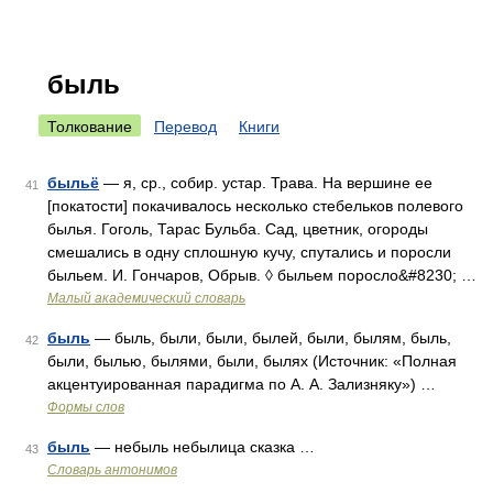
быль
Толкование
Перевод
Книги
быльё
— я, ср., собир. устар. Трава. На вершине ее
41
[покатости] покачивалось несколько стебельков полевого
былья. Гоголь, Тарас Бульба. Сад, цветник, огороды
смешались в одну сплошную кучу, спутались и поросли
быльем. И. Гончаров, Обрыв. ◊ быльем поросло&#8230; …
Малый академический словарь
быль
— быль, были, были, былей, были, былям, быль,
42
были, былью, былями, были, былях (Источник: «Полная
акцентуированная парадигма по А. А. Зализняку») …
Формы слов
быль
— небыль небылица сказка …
43
Словарь антонимов