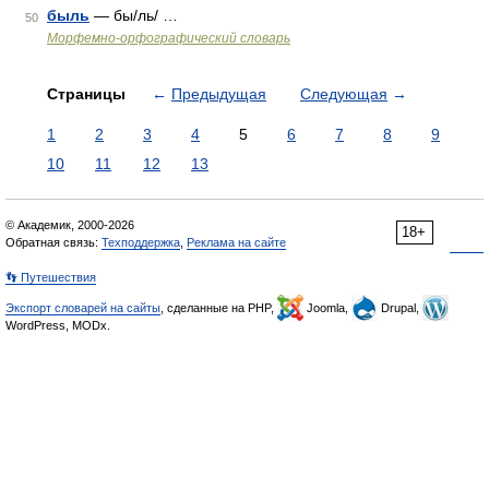
быль
— бы/ль/ …
50
Морфемно-орфографический словарь
Страницы
←
Предыдущая
Следующая
→
1
2
3
4
5
6
7
8
9
10
11
12
13
© Академик, 2000-2026
18+
Обратная связь:
Техподдержка
,
Реклама на сайте
👣 Путешествия
Экспорт словарей на сайты
, сделанные на PHP,
Joomla,
Drupal,
WordPress, MODx.