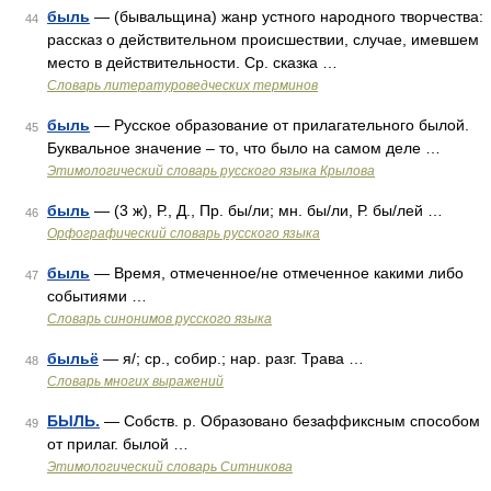
быль
— (бывальщина) жанр устного народного творчества:
44
рассказ о действительном происшествии, случае, имевшем
место в действительности. Ср. сказка …
Словарь литературоведческих терминов
быль
— Русское образование от прилагательного былой.
45
Буквальное значение – то, что было на самом деле …
Этимологический словарь русского языка Крылова
быль
— (3 ж), Р., Д., Пр. бы/ли; мн. бы/ли, Р. бы/лей …
46
Орфографический словарь русского языка
быль
— Время, отмеченное/не отмеченное какими либо
47
событиями …
Словарь синонимов русского языка
быльё
— я/; ср., собир.; нар. разг. Трава …
48
Словарь многих выражений
БЫЛЬ.
— Собств. р. Образовано безаффиксным способом
49
от прилаг. былой …
Этимологический словарь Ситникова